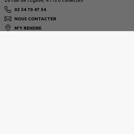
02 54 70 47 54
NOUS CONTACTER
M'Y RENDRE
www.cellettes41.fr
Coordonnées :
26 Rue de l'église - 41120 CELLETTES
Tél
: 02 54 70 47 54