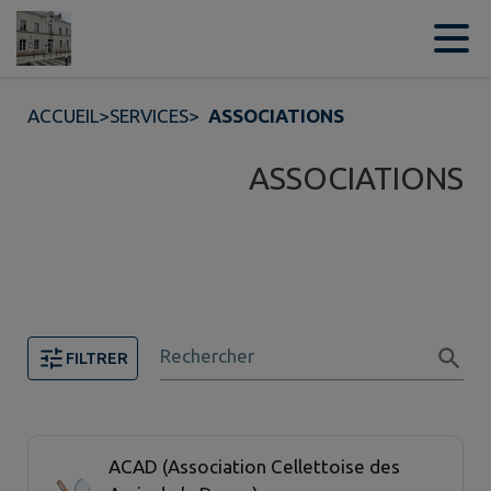
Contenu
Menu
Recherche
Pied de page
ACCUEIL
>
SERVICES
>
ASSOCIATIONS
ASSOCIATIONS
Rechercher
FILTRER
Page 1. 20 associations sur 39 affichées sur cette page
ACAD (Association Cellettoise des