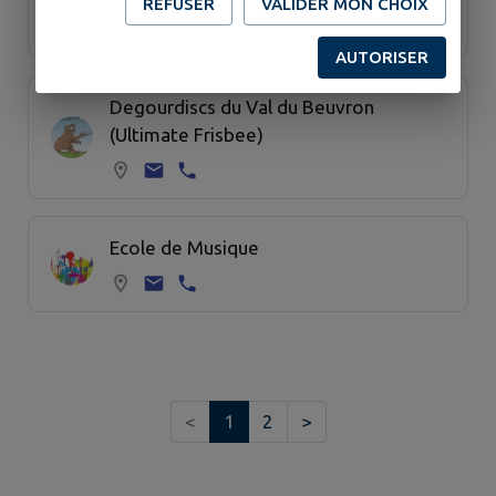
REFUSER
VALIDER MON CHOIX
AUTORISER
Degourdiscs du Val du Beuvron
(Ultimate Frisbee)
Ecole de Musique
<
1
2
>