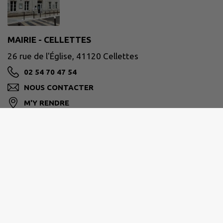
MAIRIE - CELLETTES
26 rue de l'Église, 41120 Cellettes
02 54 70 47 54
NOUS CONTACTER
M'Y RENDRE
www.cellettes41.fr
Coordonnées :
26 Rue de l'église - 41120 CELLETTES