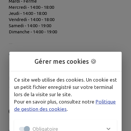
Mardi - Fermé
Mercredi - 14:00 - 18:00
Jeudi - 14:00 - 18:00
Vendredi - 14:00 - 18:00
Samedi - 14:00 - 19:00
Dimanche - 14:00 - 19:00
COORDONNÉES
Gérer mes cookies 🍪
1 Chemin Du Château Du Conon, 41120 Cellettes
France
contact@chateau-conon.fr
Ce site web utilise des cookies. Un cookie est
un petit fichier enregistré sur votre terminal
www.musee-louis-derbre.com/
lors de la visite sur le site.
02.54.78.14.43
Pour en savoir plus, consultez notre
Politique
de gestion des cookies
.
Obligatoire