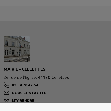
MAIRIE - CELLETTES
26 rue de l'Église, 41120 Cellettes
02 54 70 47 54
NOUS CONTACTER
M'Y RENDRE
www.cellettes41.fr