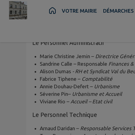
Contenu
Menu
Recherche
Pied de page
VOTRE MAIRIE
DÉMARCHES 
Le personnel
communal
Le Personnel Administratif
Marie Christine Jemin –
Directrice Génér
Sandrine Calle – Responsable
Finances &
Alison Dumas
- RH et Syndicat Val du Be
Fabrice Tiphene –
Comptabilité
Annie Douhau-Defert –
Urbanisme
Séverine Pin–
Urbanisme et Accueil
Viviane Rio –
Accueil – Etat civil
Le Personnel Technique
Arnaud Daridan –
Responsable Services 