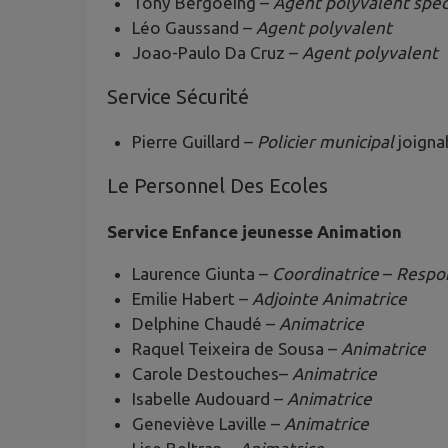
Tony Bergoeing –
Agent polyvalent spéc
Léo Gaussand –
Agent polyvalent
Joao-Paulo Da Cruz –
Agent polyvalent
Service Sécurité
Pierre Guillard –
Policier municipal
joigna
Le Personnel Des Ecoles
Service Enfance jeunesse Animation
Laurence Giunta –
Coordinatrice
–
Respo
Emilie Habert –
Adjointe Animatrice
Delphine Chaudé –
Animatrice
Raquel Teixeira de Sousa –
Animatrice
Carole Destouches–
Animatrice
Isabelle Audouard –
Animatrice
Geneviève Laville –
Animatrice