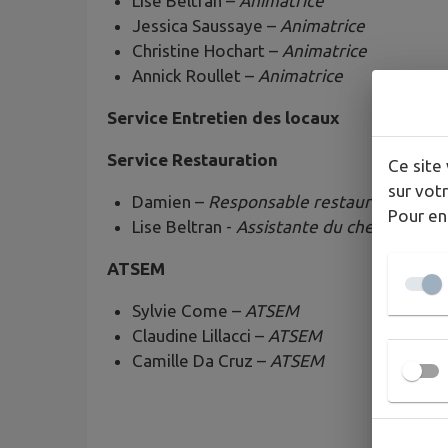
Lise Beltran –
Animatrice
Jessica Saussaye –
Animatrice
Christine Hochart –
Animatrice
Annick Roullet –
Animatrice
Servi
ce Entretien des locaux
Service Restauration
Ce site 
sur votr
Damien –
Responsable restaurant scolai
Pour en
Lise Beltran -
Assistante du chef de cuisi
ATSEM
Sylvie Come –
ATSEM
Claudine Lillacci –
ATSEM
Camille Da Cruz –
ATSEM