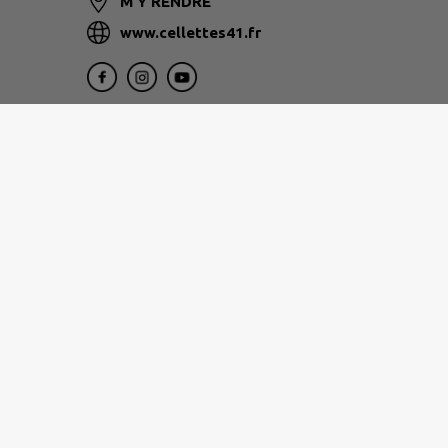
M'Y RENDRE
www.cellettes41.fr
Horaires
Lundi et mardi : 8h15 - 12h15 et 14h - 17h
Mercredi : 14h - 17h
Jeudi et vendredi : 8h15 - 12h15
Samedi : Permanence des élus 10h - 12h