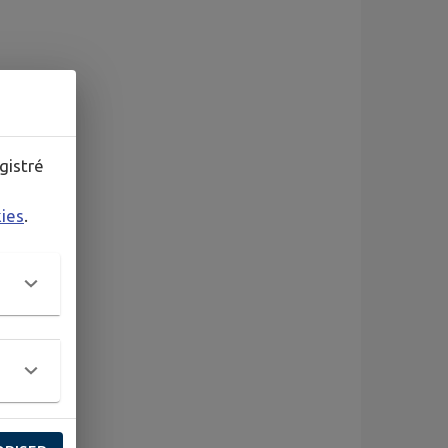
gistré
kies
.