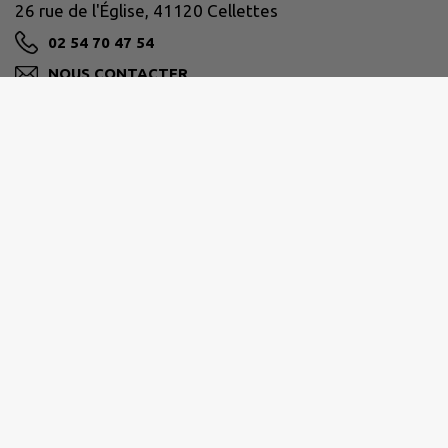
26 rue de l'Église, 41120 Cellettes
02 54 70 47 54
NOUS CONTACTER
M'Y RENDRE
www.cellettes41.fr
Coordonnées :
26 Rue de l'église - 41120 CELLETTES
Tél
: 02 54 70 47 54