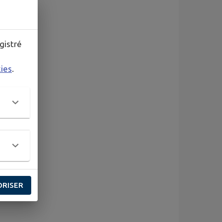
gistré
kies
.
ORISER