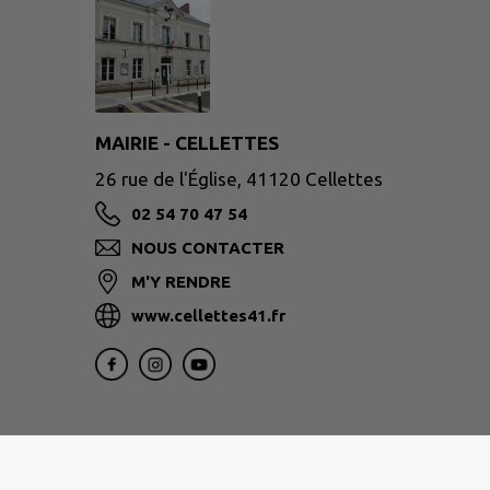
MAIRIE - CELLETTES
26 rue de l'Église, 41120 Cellettes
02 54 70 47 54
NOUS CONTACTER
M'Y RENDRE
www.cellettes41.fr