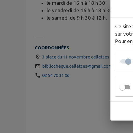
le mardi de 16 h à 18 h 30
le vendredi de 16 h à 18 h 30
le samedi de 9 h 30 à 12 h.
Ce site 
sur votr
Pour en
COORDONNÉES
3 place du 11 novembre cellettes
bibliotheque.cellettes@gmail.com
02 54 70 31 06