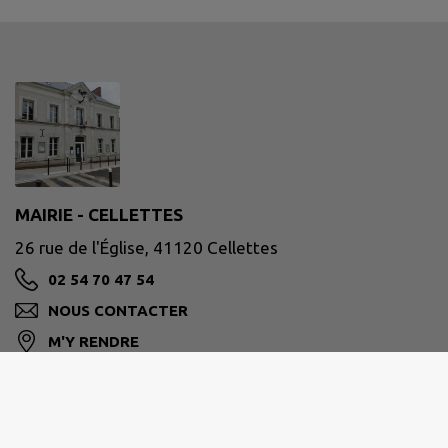
MAIRIE - CELLETTES
26 rue de l'Église, 41120 Cellettes
02 54 70 47 54
NOUS CONTACTER
M'Y RENDRE
www.cellettes41.fr