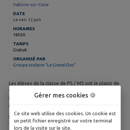
Valloire-sur-Cisse
DATE
Le ven. 12 juin
HORAIRES
18h30
TARIFS
Gratuit
ORGANISÉ PAR
Groupe scolaire "Le Grand Clos"
Les élèves de la classe de PS / MS ont le plaisir de
vous présenter leur exposition à l'Atelier 6 rue du
Gérer mes cookies 🍪
Moulin à Chouzy-sur-Cisse ce vendredi 12 juin à
partir de 18h30.
Ce site web utilise des cookies. Un cookie est
L'Atelier 6 sera également ouvert le 13 juin de
un petit fichier enregistré sur votre terminal
14h30 à 17h.
lors de la visite sur le site.