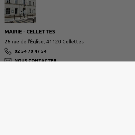
MAIRIE - CELLETTES
26 rue de l'Église, 41120 Cellettes
02 54 70 47 54
NOUS CONTACTER
M'Y RENDRE
www.cellettes41.fr
Coordonnées :
26 Rue de l'église - 41120 CELLETTES