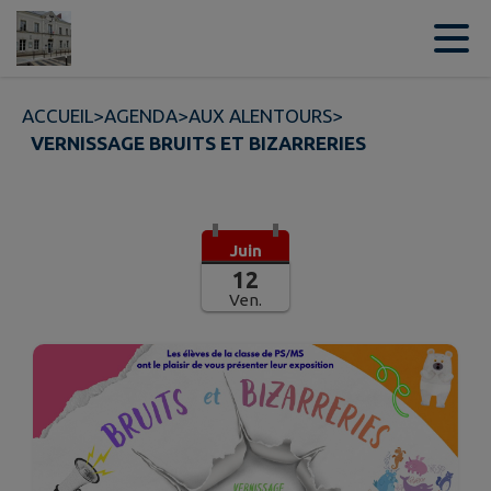
Contenu
Menu
Recherche
Pied de page
ACCUEIL
>
AGENDA
>
AUX ALENTOURS
>
VERNISSAGE BRUITS ET BIZARRERIES
Juin
12
Ven.