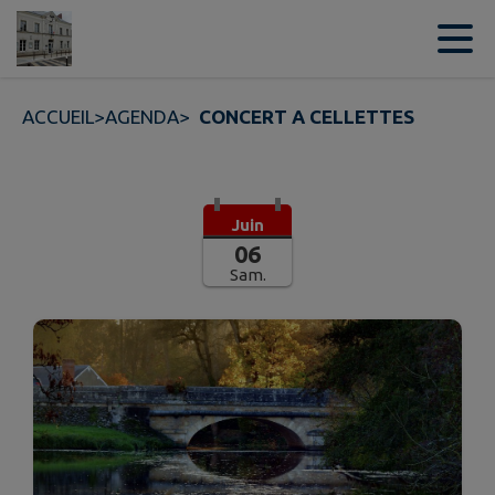
Contenu
Menu
Recherche
Pied de page
ACCUEIL
>
AGENDA
>
CONCERT A CELLETTES
Juin
06
Sam.