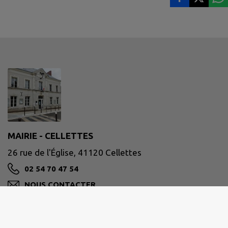
MAIRIE - CELLETTES
26 rue de l'Église, 41120 Cellettes
02 54 70 47 54
NOUS CONTACTER
M'Y RENDRE
www.cellettes41.fr