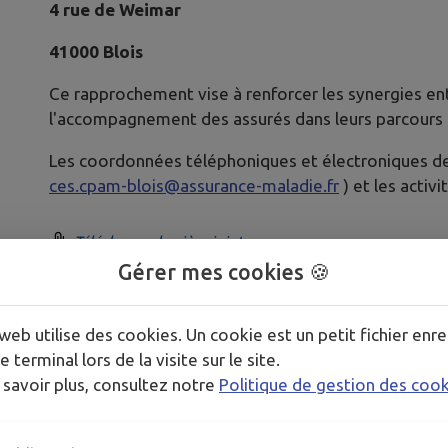
4 rue de Weimar
41000 Blois
Ce rapprochement vise à renforcer les synergies entre
l'accompagnement des assurés dans leurs parcours d
Les coordonnées téléphoniques et électroniques d
ces.cpam-blois@assurance-maladie.fr
) et les activi
Télécharger la pièce jointe
Gérer mes cookies 🍪
web utilise des cookies. Un cookie est un petit fichier enre
e terminal lors de la visite sur le site.
 savoir plus, consultez notre
Politique de gestion des coo