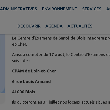
ADMINISTRATIVES
ENVIRONNEMENT
SERVICES
A
CENTRE D'EXAMENS DE SANTÉ 
Publié le mercredi 08 juillet 2026 - Cellettes
DÉCOUVRIR
AGENDA
ACTUALITÉS
Le Centre d'Examens de Santé de Blois intégrera pr
et-Cher.
Ainsi, à compter du
17 août
, le Centre d'Examens de
suivante :
CPAM de Loir-et-Cher
6 rue Louis Armand
41000 Blois
Ils quitteront au 31 juillet nos locaux actuels situés a