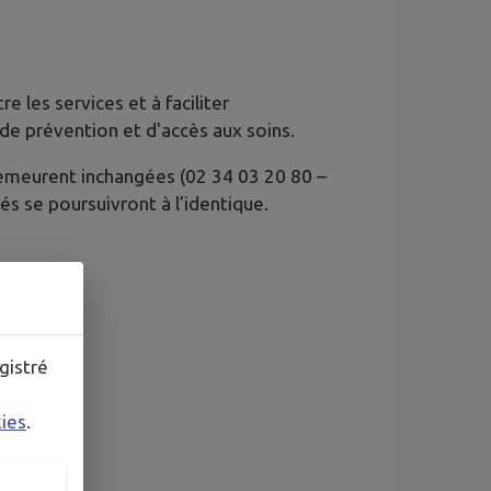
 les services et à faciliter
e prévention et d'accès aux soins.
emeurent inchangées (02 34 03 20 80 –
tés se poursuivront à l’identique.
gistré
kies
.