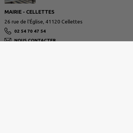
MAIRIE - CELLETTES
26 rue de l'Église, 41120 Cellettes
02 54 70 47 54
NOUS CONTACTER
M'Y RENDRE
www.cellettes41.fr
Coordonnées :
26 Rue de l'église - 41120 CELLETTES
Tél
: 02 54 70 47 54