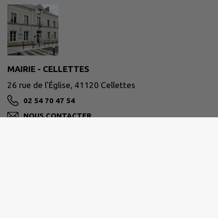
MAIRIE - CELLETTES
26 rue de l'Église, 41120 Cellettes
02 54 70 47 54
NOUS CONTACTER
M'Y RENDRE
www.cellettes41.fr
Coordonnées :